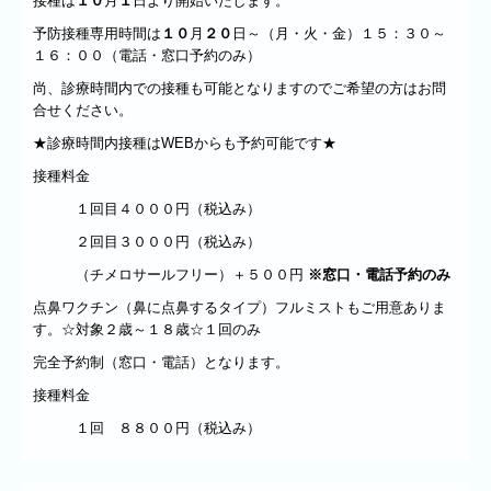
接種は
１０
月
１
日より開始いたします。
予防接種専用時間は
１０
月
２０
日～（月・火・金）
１５：３０～
１６：００
（電話・窓口予約のみ）
尚、診療時間内での接種も可能となりますのでご希望の方はお問
合せください。
★診療時間内接種はWEBからも予約可能です★
接種料金
１回目４０００円（税込み）
２回目３０００円（税込み）
（チメロサールフリー）＋５００円
※窓口・電話予約のみ
点鼻ワクチン（鼻に点鼻するタイプ）フルミストもご用意ありま
す。☆対象２歳～１８歳☆１回のみ
完全予約制（窓口・電話）となります。
接種料金
１回 ８８００円（税込み）