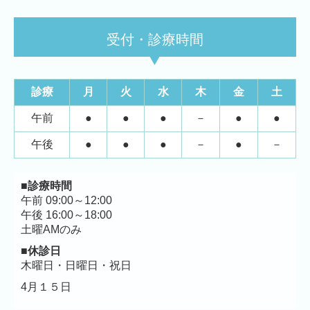
受付・診療時間
診療
月
火
水
木
金
土
午前
●
●
●
－
●
●
午後
●
●
●
－
●
－
■診療時間
午前 09:00～12:00
午後 16:00～18:00
土曜AMのみ
■休診日
木曜日・日曜日・祝日
4月１５日